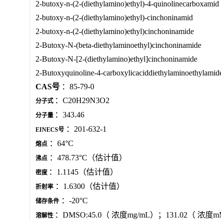
2-butoxy-n-(2-(diethylamino)ethyl)-4-quinolinecarboxamid
2-butoxy-n-(2-(diethylamino)ethyl)-cinchoninamid
2-butoxy-n-(2-(diethylamino)ethyl)cinchoninamide
2-Butoxy-N-(beta-diethylaminoethyl)cinchoninamide
2-Butoxy-N-[2-(diethylamino)ethyl]cinchoninamide
2-Butoxyquinoline-4-carboxylicaciddiethylaminoethylamid
CAS号
：85-79-0
：C20H29N3O2
分子式
：343.46
分子量
：201-632-1
EINECS号
：64°C
熔点
：478.73°C（估计值）
沸点
：1.1145（估计值）
密度
：1.6300（估计值）
折射率
：-20°C
储存条件
：DMSO:45.0（ 浓度mg/mL）；131.02（ 浓度
溶解性