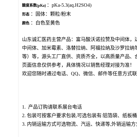
：pKa-5.3(aq.H2SO4)
酸度系数(pKa)
：固体：颗粒/粉末
形态
：白色至黄色
颜色
山东诚汇医药主营产品：富马酸沃诺拉赞及中间体，
中间体、加米霉素、洛替拉纳、阿福拉纳及沙罗拉纳
等）等，源头工厂直供、资质齐全，以高质量产品、合
页面信息仅供参考，具体情况以销售经理对接为准！
欢迎您随时通过电话、QQ、微信、邮件等任意方式
1. 产品订购请联系展台电话
2. 包装可按客户要求包装,可选包装有:铝箔袋、纸
3. 内销运输方式可选物流、汽运、快递等,外销运输