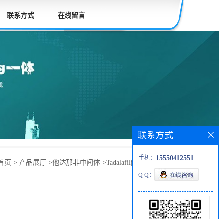
联系方式
在线留言
联系方式
手机：
15550412551
首页
>
产品展厅
>
他达那非中间体
>
Tadalafil他达那非
Q Q：