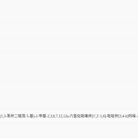
6-(1,3-苯并二噁茂-5-基)-2-甲基-2,3,6,7,12,12a-六氢化吡嗪并[1',2'-1,6]-吡啶并[3,4-b]吲哚