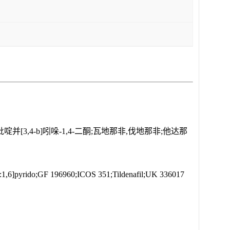
,6]-吡啶并[3,4-b]吲哚-1,4-二酮;瓦地那非,伐地那非;他达那
':1,6]pyrido;GF 196960;ICOS 351;Tildenafil;UK 336017