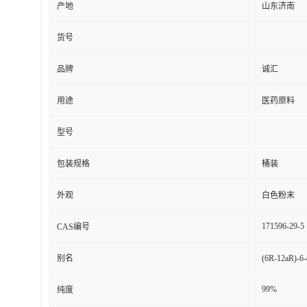
产地
山东济南
货号
品牌
诚汇
用途
医药原料
型号
包装规格
桶装
外观
白色粉末
171596-29-5
CAS编号
别名
(6R-12aR)-
99%
纯度