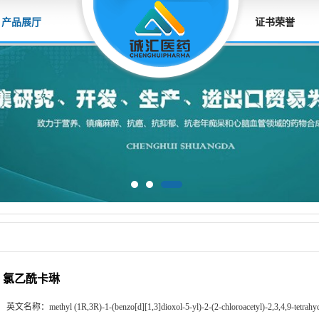
产品展厅
证书荣誉
氯乙酰卡琳
英文名称：
methyl (1R,3R)-1-(benzo[d][1,3]dioxol-5-yl)-2-(2-chloroacetyl)-2,3,4,9-tetrah