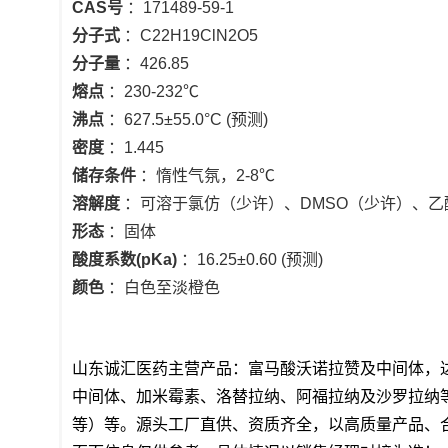
CAS号
：171489-59-1
分子式
：C22H19ClN2O5
分子量
：426.85
熔点
：230-232℃
沸点
：627.5±55.0°C (预测)
密度
：1.445
储存条件
：惰性气氛，2-8℃
溶解度
：可溶于氯仿（少许）、DMSO（少许）、乙
形态
：固体
酸度系数(pKa)
：16.25±0.60 (预测)
颜色
：白色至淡橙色
山东诚汇医药主营产品：富马酸
沃诺拉赞及中间体，
中间体、
加米霉素、洛替拉纳、
阿福拉纳及沙罗拉纳
等）等。源头工厂直供、
资质齐全，
以高质量产品、