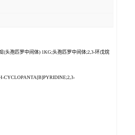
并吡啶(头孢匹罗中间体) 1KG;头孢匹罗中间体;2,3-环戊烷
YDRO-5H-CYCLOPANTA[B]PYRIDINE;2,3-