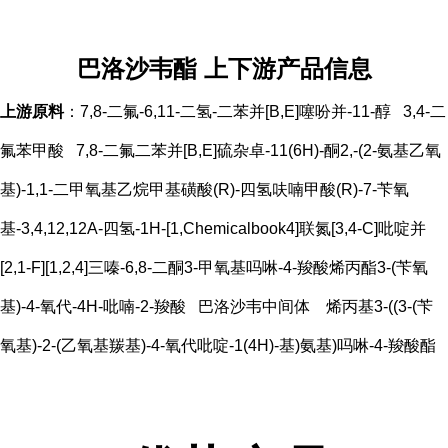
巴洛沙韦酯 上下游产品信息
上游原料
：7,8-二氟-6,11-二氢-二苯并[B,E]噻吩并-11-醇 3,4-二
氟苯甲酸 7,8-二氟二苯并[B,E]硫杂卓-11(6H)-酮2,-(2-氨基乙氧
基)-1,1-二甲氧基乙烷甲基磺酸(R)-四氢呋喃甲酸(R)-7-苄氧
基-3,4,12,12A-四氢-1H-[1,Chemicalbook4]联氮[3,4-C]吡啶并
[2,1-F][1,2,4]三嗪-6,8-二酮3-甲氧基吗啉-4-羧酸烯丙酯3-(苄氧
基)-4-氧代-4H-吡喃-2-羧酸 巴洛沙韦中间体 烯丙基3-((3-(苄
氧基)-2-(乙氧基羰基)-4-氧代吡啶-1(4H)-基)氨基)吗啉-4-羧酸酯