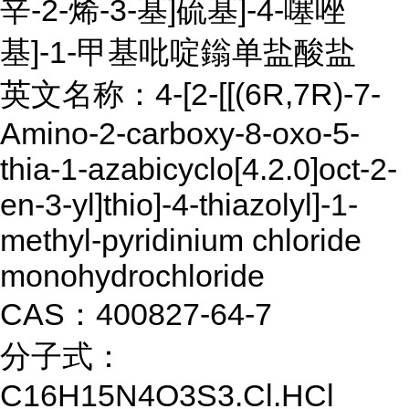
辛-2-烯-3-基]硫基]-4-噻唑
基]-1-甲基吡啶鎓单盐酸盐
英文名称：4-[2-[[(6R,7R)-7-
Amino-2-carboxy-8-oxo-5-
thia-1-azabicyclo[4.2.0]oct-2-
en-3-yl]thio]-4-thiazolyl]-1-
methyl-pyridinium chloride
monohydrochloride
CAS：400827-64-7
分子式：
C16H15N4O3S3.Cl.HCl