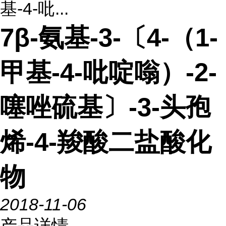
基-4-吡...
7β-氨基-3-〔4-（1-
甲基-4-吡啶嗡）-2-
噻唑硫基〕-3-头孢
烯-4-羧酸二盐酸化
物
2018-11-06
产品详情