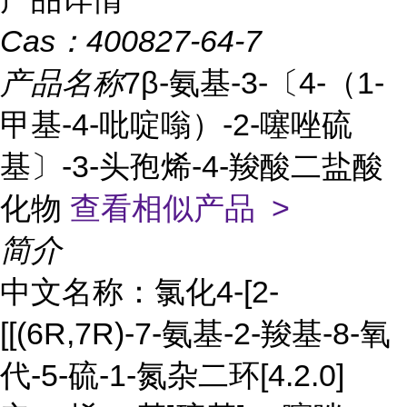
Cas：
400827-64-7
产品名称
7β-氨基-3-〔4-（1-
甲基-4-吡啶嗡）-2-噻唑硫
基〕-3-头孢烯-4-羧酸二盐酸
化物
查看相似产品 >
简介
中文名称：氯化4-[2-
[[(6R,7R)-7-氨基-2-羧基-8-氧
代-5-硫-1-氮杂二环[4.2.0]